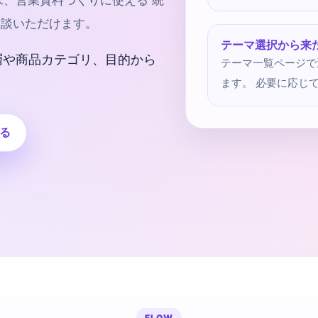
求、営業資料づくりに使える 統
相談いただけます。
テーマ選択から来
層や商品カテゴリ、目的から
テーマ一覧ページで
ます。 必要に応じ
る
FLOW