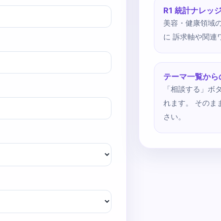
R1 統計ナレッ
美容・健康領域
に 訴求軸や関
テーマ一覧から
「相談する」ボ
れます。 その
さい。