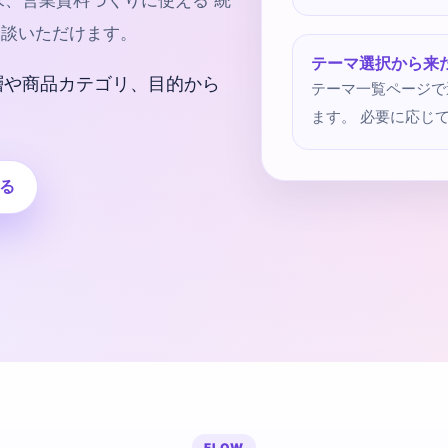
求、営業資料づくりに使える 統
相談いただけます。
テーマ選択から来
層や商品カテゴリ、目的から
テーマ一覧ページで
ます。 必要に応じ
る
FLOW