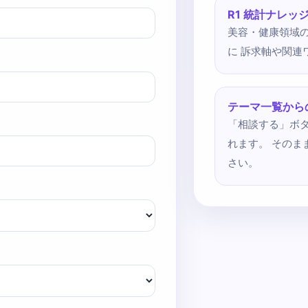
R1 統計ナレッ
美容・健康領域
に 訴求軸や関
テーマ一覧から
「相談する」ボ
れます。 その
さい。