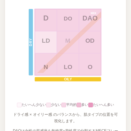
MIX
D
DAO
DO
LD
M
OD
DRY
N
LO
O
OILY
たいへん少ない
少ない
平均的
多い
たいへん多い
ドライ感 × オイリー感 のバランスから、肌タイプの位置を可
視化します。
DAOは女性の肌感覚を乾燥度×脂性度で分類するMECEフレー