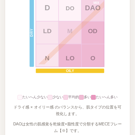
MIX
D
DAO
DO
LD
M
OD
DRY
N
LO
O
OILY
たいへん少ない
少ない
平均的
多い
たいへん多い
ドライ感 × オイリー感 のバランスから、肌タイプの位置を可
視化します。
DAOは女性の肌感覚を乾燥度×脂性度で分類するMECEフレー
ム【※】です。