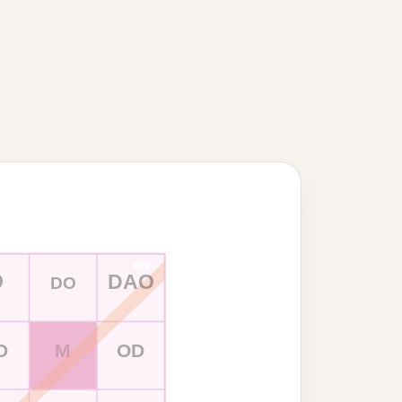
MIX
D
DAO
DO
D
M
OD