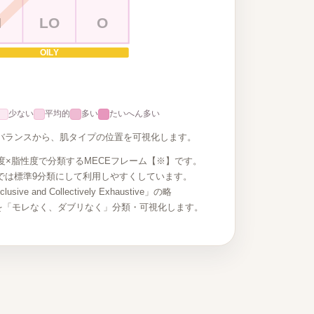
N
LO
O
OILY
少ない
平均的
多い
たいへん多い
 のバランスから、肌タイプの位置を可視化します。
度×脂性度で分類するMECEフレーム【※】です。
では標準9分類にして利用しやすくしています。
usive and Collectively Exhaustive」の略
を「モレなく、ダブリなく」分類・可視化します。